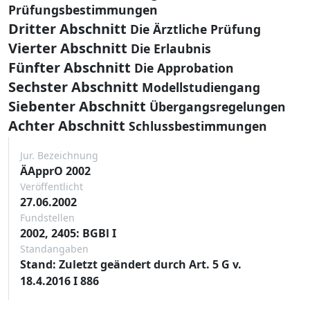
Prüfungsbestimmungen
Dritter Abschnitt
Die Ärztliche Prüfung
Vierter Abschnitt
Die Erlaubnis
Fünfter Abschnitt
Die Approbation
Sechster Abschnitt
Modellstudiengang
Siebenter Abschnitt
Übergangsregelungen
Achter Abschnitt
Schlussbestimmungen
Jur. Bezeichnung
ÄApprO 2002
Veröffentlicht
27.06.2002
Fundstellen
2002, 2405: BGBl I
Standangaben
Stand: Zuletzt geändert durch Art. 5 G v.
18.4.2016 I 886