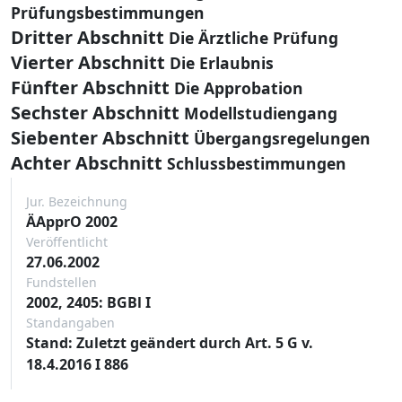
Prüfungsbestimmungen
Dritter Abschnitt
Die Ärztliche Prüfung
Vierter Abschnitt
Die Erlaubnis
Fünfter Abschnitt
Die Approbation
Sechster Abschnitt
Modellstudiengang
Siebenter Abschnitt
Übergangsregelungen
Achter Abschnitt
Schlussbestimmungen
Jur. Bezeichnung
ÄApprO 2002
Veröffentlicht
27.06.2002
Fundstellen
2002, 2405: BGBl I
Standangaben
Stand: Zuletzt geändert durch Art. 5 G v.
18.4.2016 I 886