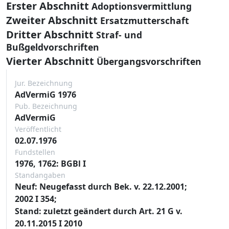
Erster Abschnitt
Adoptionsvermittlung
Zweiter Abschnitt
Ersatzmutterschaft
Dritter Abschnitt
Straf- und
Bußgeldvorschriften
Vierter Abschnitt
Übergangsvorschriften
Jur. Bezeichnung
AdVermiG 1976
Pub. Bezeichnung
AdVermiG
Veröffentlicht
02.07.1976
Fundstellen
1976, 1762: BGBl I
Standangaben
Neuf: Neugefasst durch Bek. v. 22.12.2001;
2002 I 354;
Stand: zuletzt geändert durch Art. 21 G v.
20.11.2015 I 2010