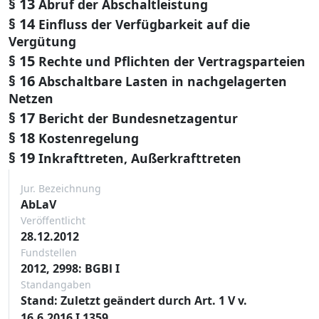
§ 13
Abruf der Abschaltleistung
§ 14
Einfluss der Verfügbarkeit auf die
Vergütung
§ 15
Rechte und Pflichten der Vertragsparteien
§ 16
Abschaltbare Lasten in nachgelagerten
Netzen
§ 17
Bericht der Bundesnetzagentur
§ 18
Kostenregelung
§ 19
Inkrafttreten, Außerkrafttreten
Jur. Bezeichnung
AbLaV
Veröffentlicht
28.12.2012
Fundstellen
2012, 2998: BGBl I
Standangaben
Stand: Zuletzt geändert durch Art. 1 V v.
16.6.2016 I 1359