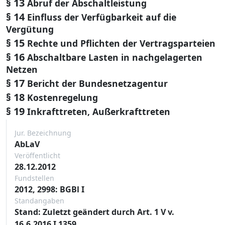
§ 13
Abruf der Abschaltleistung
§ 14
Einfluss der Verfügbarkeit auf die
Vergütung
§ 15
Rechte und Pflichten der Vertragsparteien
§ 16
Abschaltbare Lasten in nachgelagerten
Netzen
§ 17
Bericht der Bundesnetzagentur
§ 18
Kostenregelung
§ 19
Inkrafttreten, Außerkrafttreten
Jur. Bezeichnung
AbLaV
Veröffentlicht
28.12.2012
Fundstellen
2012, 2998: BGBl I
Standangaben
Stand: Zuletzt geändert durch Art. 1 V v.
16.6.2016 I 1359