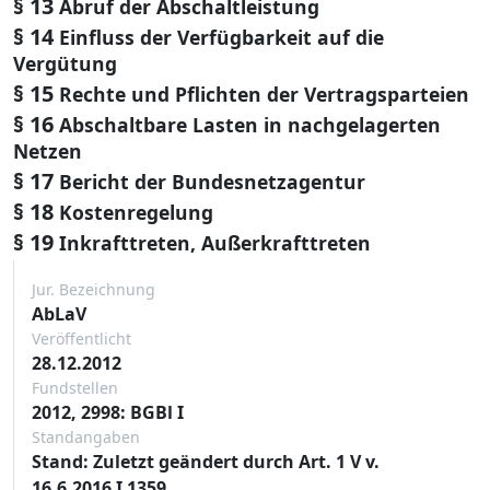
§ 13
Abruf der Abschaltleistung
§ 14
Einfluss der Verfügbarkeit auf die
Vergütung
§ 15
Rechte und Pflichten der Vertragsparteien
§ 16
Abschaltbare Lasten in nachgelagerten
Netzen
§ 17
Bericht der Bundesnetzagentur
§ 18
Kostenregelung
§ 19
Inkrafttreten, Außerkrafttreten
Jur. Bezeichnung
AbLaV
Veröffentlicht
28.12.2012
Fundstellen
2012, 2998: BGBl I
Standangaben
Stand: Zuletzt geändert durch Art. 1 V v.
16.6.2016 I 1359