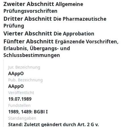
Zweiter Abschnitt
Allgemeine
Prüfungsvorschriften
Dritter Abschnitt
Die Pharmazeutische
Prüfung
Vierter Abschnitt
Die Approbation
Fünfter Abschnitt
Ergänzende Vorschriften,
Erlaubnis, Übergangs- und
Schlussbestimmungen
Jur. Bezeichnung
AAppO
Pub. Bezeichnung
AAppO
Veröffentlicht
19.07.1989
Fundstellen
1989, 1489: BGBl I
Standangaben
Stand: Zuletzt geändert durch Art. 2 G v.