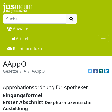
Anwälte
Artikel
Rechtsprodukte
AAppO
Gesetze
A
AAppO
Approbationsordnung für Apotheker
Eingangsformel
Erster Abschnitt
Die pharmazeutische
Ausbildung