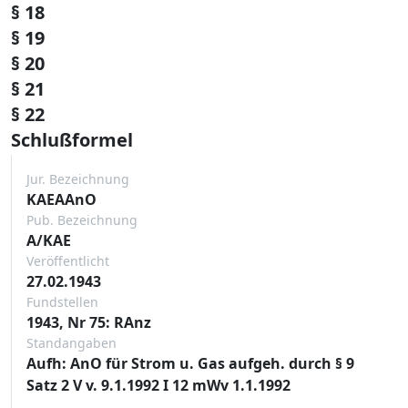
§ 18
§ 19
§ 20
§ 21
§ 22
Schlußformel
Jur. Bezeichnung
KAEAAnO
Pub. Bezeichnung
A/KAE
Veröffentlicht
27.02.1943
Fundstellen
1943, Nr 75: RAnz
Standangaben
Aufh: AnO für Strom u. Gas aufgeh. durch § 9
Satz 2 V v. 9.1.1992 I 12 mWv 1.1.1992