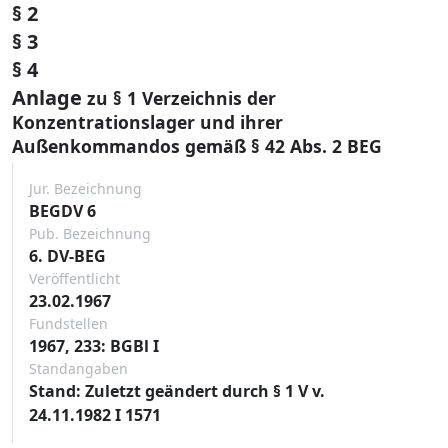
§ 2
§ 3
§ 4
Anlage
zu § 1 Verzeichnis der
Konzentrationslager und ihrer
Außenkommandos gemäß § 42 Abs. 2 BEG
Jur. Bezeichnung
BEGDV 6
Pub. Bezeichnung
6. DV-BEG
Veröffentlicht
23.02.1967
Fundstellen
1967, 233: BGBl I
Standangaben
Stand: Zuletzt geändert durch § 1 V v.
24.11.1982 I 1571