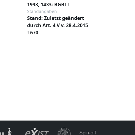
1993, 1433: BGBl I
Standangaben
Stand: Zuletzt geändert
durch Art. 4 V v. 28.4.2015
I 670