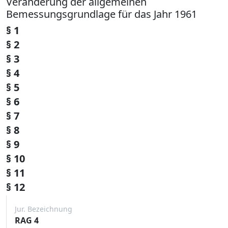
Veränderung der allgemeinen
Bemessungsgrundlage für das Jahr 1961
§ 1
§ 2
§ 3
§ 4
§ 5
§ 6
§ 7
§ 8
§ 9
§ 10
§ 11
§ 12
Jur. Bezeichnung
RAG 4