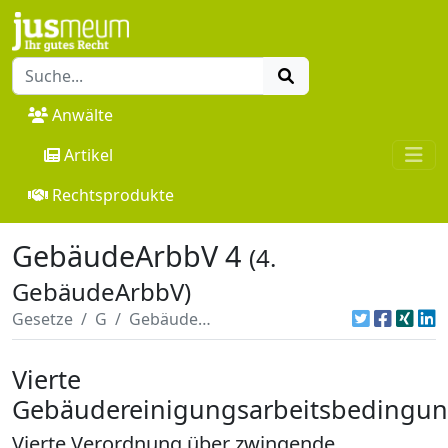
Anwälte
Artikel
Rechtsprodukte
GebäudeArbbV 4
(4.
GebäudeArbbV)
Gesetze
G
GebäudeArbbV 4
Vierte
Gebäudereinigungsarbeitsbedingu
Vierte Verordnung über zwingende