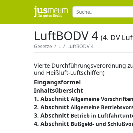
LuftBODV 4
(4. DV Lu
Gesetze
L
LuftBODV 4
Vierte Durchführungsverordnung zur
und Heißluft-Luftschiffen)
Eingangsformel
Inhaltsübersicht
1. Abschnitt
Allgemeine Vorschrifte
2. Abschnitt
Allgemeine Betriebsvor
3. Abschnitt
Betrieb in Luftfahrtu
4. Abschnitt
Bußgeld- und Schlußvor