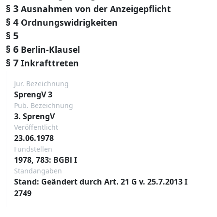
§ 3
Ausnahmen von der Anzeigepflicht
§ 4
Ordnungswidrigkeiten
§ 5
§ 6
Berlin-Klausel
§ 7
Inkrafttreten
Jur. Bezeichnung
SprengV 3
Pub. Bezeichnung
3. SprengV
Veröffentlicht
23.06.1978
Fundstellen
1978, 783: BGBl I
Standangaben
Stand: Geändert durch Art. 21 G v. 25.7.2013 I
2749