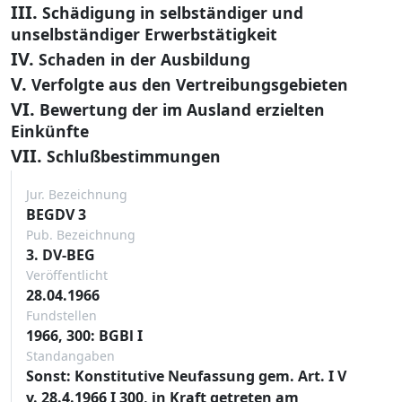
III.
Schädigung in selbständiger und
unselbständiger Erwerbstätigkeit
IV.
Schaden in der Ausbildung
V.
Verfolgte aus den Vertreibungsgebieten
VI.
Bewertung der im Ausland erzielten
Einkünfte
VII.
Schlußbestimmungen
Jur. Bezeichnung
BEGDV 3
Pub. Bezeichnung
3. DV-BEG
Veröffentlicht
28.04.1966
Fundstellen
1966, 300: BGBl I
Standangaben
Sonst: Konstitutive Neufassung gem. Art. I V
v. 28.4.1966 I 300, in Kraft getreten am