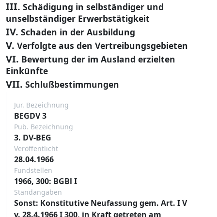
III.
Schädigung in selbständiger und
unselbständiger Erwerbstätigkeit
IV.
Schaden in der Ausbildung
V.
Verfolgte aus den Vertreibungsgebieten
VI.
Bewertung der im Ausland erzielten
Einkünfte
VII.
Schlußbestimmungen
Jur. Bezeichnung
BEGDV 3
Pub. Bezeichnung
3. DV-BEG
Veröffentlicht
28.04.1966
Fundstellen
1966, 300: BGBl I
Standangaben
Sonst: Konstitutive Neufassung gem. Art. I V
v. 28.4.1966 I 300, in Kraft getreten am