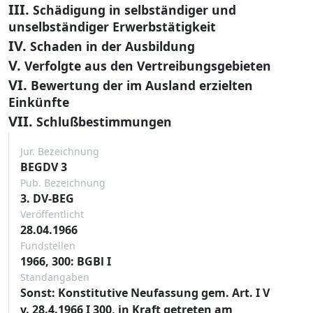
III.
Schädigung in selbständiger und
unselbständiger Erwerbstätigkeit
IV.
Schaden in der Ausbildung
V.
Verfolgte aus den Vertreibungsgebieten
VI.
Bewertung der im Ausland erzielten
Einkünfte
VII.
Schlußbestimmungen
Jur. Bezeichnung
BEGDV 3
Pub. Bezeichnung
3. DV-BEG
Veröffentlicht
28.04.1966
Fundstellen
1966, 300: BGBl I
Standangaben
Sonst: Konstitutive Neufassung gem. Art. I V
v. 28.4.1966 I 300, in Kraft getreten am