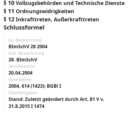
§ 10
Vollzugsbehörden und Technische Dienste
§ 11
Ordnungswidrigkeiten
§ 12
Inkrafttreten, Außerkrafttreten
Schlussformel
Jur. Bezeichnung
BImSchV 28 2004
Pub. Bezeichnung
28. BImSchV
Veröffentlicht
20.04.2004
Fundstellen
2004, 614 (1423): BGBl I
Standangaben
Stand: Zuletzt geändert durch Art. 81 V v.
31.8.2015 I 1474