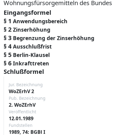
Wohnungsfürsorgemitteln des Bundes
Eingangsformel
§ 1
Anwendungsbereich
§ 2
Zinserhöhung
§ 3
Begrenzung der Zinserhöhung
§ 4
Ausschlußfrist
§ 5
Berlin-Klausel
§ 6
Inkrafttreten
Schlußformel
Jur. Bezeichnung
WoZErhV 2
Pub. Bezeichnung
2. WoZErhV
Veröffentlicht
12.01.1989
Fundstellen
1989, 74: BGBl I