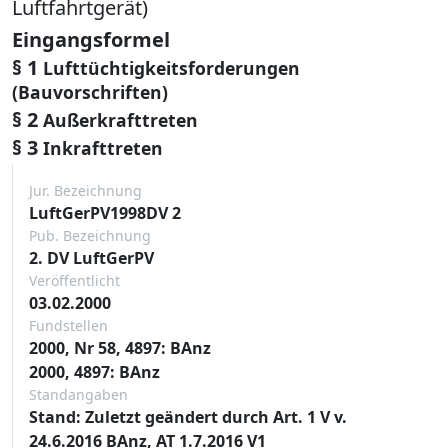
Luftfahrtgerät)
Eingangsformel
§ 1
Lufttüchtigkeitsforderungen
(Bauvorschriften)
§ 2
Außerkrafttreten
§ 3
Inkrafttreten
Jur. Bezeichnung
LuftGerPV1998DV 2
Pub. Bezeichnung
2. DV LuftGerPV
Veröffentlicht
03.02.2000
Fundstellen
2000, Nr 58, 4897: BAnz
2000, 4897: BAnz
Standangaben
Stand: Zuletzt geändert durch Art. 1 V v.
24.6.2016 BAnz, AT 1.7.2016 V1