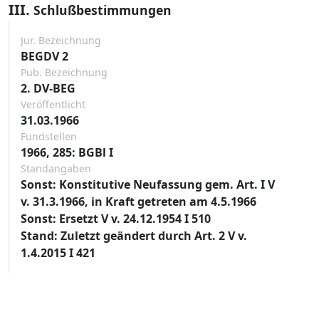
III.
Schlußbestimmungen
Jur. Bezeichnung
BEGDV 2
Pub. Bezeichnung
2. DV-BEG
Veröffentlicht
31.03.1966
Fundstellen
1966, 285: BGBl I
Standangaben
Sonst: Konstitutive Neufassung gem. Art. I V
v. 31.3.1966, in Kraft getreten am 4.5.1966
Sonst: Ersetzt V v. 24.12.1954 I 510
Stand: Zuletzt geändert durch Art. 2 V v.
1.4.2015 I 421