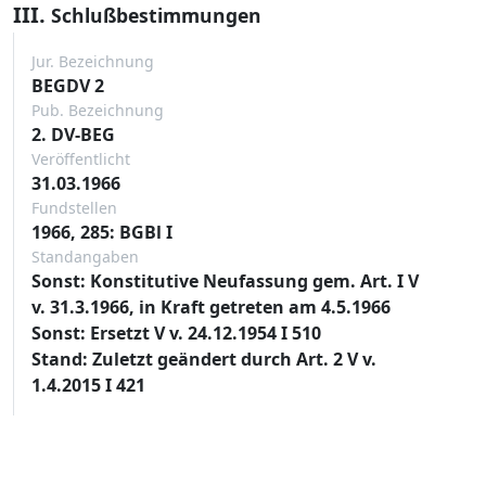
III.
Schlußbestimmungen
Jur. Bezeichnung
BEGDV 2
Pub. Bezeichnung
2. DV-BEG
Veröffentlicht
31.03.1966
Fundstellen
1966, 285: BGBl I
Standangaben
Sonst: Konstitutive Neufassung gem. Art. I V
v. 31.3.1966, in Kraft getreten am 4.5.1966
Sonst: Ersetzt V v. 24.12.1954 I 510
Stand: Zuletzt geändert durch Art. 2 V v.
1.4.2015 I 421