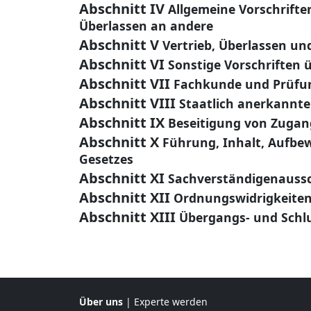
Abschnitt IV
Allgemeine Vorschrifte
Überlassen an andere
Abschnitt V
Vertrieb, Überlassen u
Abschnitt VI
Sonstige Vorschriften 
Abschnitt VII
Fachkunde und Prüfu
Abschnitt VIII
Staatlich anerkannt
Abschnitt IX
Beseitigung von Zuga
Abschnitt X
Führung, Inhalt, Aufbew
Gesetzes
Abschnitt XI
Sachverständigenauss
Abschnitt XII
Ordnungswidrigkeite
Abschnitt XIII
Übergangs- und Schl
Über uns
|
Experte werden