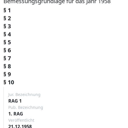
Bemessungsgrundlage für das Jahr 1958
§ 1
§ 2
§ 3
§ 4
§ 5
§ 6
§ 7
§ 8
§ 9
§ 10
Jur. Bezeichnung
RAG 1
Pub. Bezeichnung
1. RAG
Veröffentlicht
21.12.1958