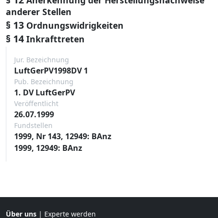
anderer Stellen
§ 13
Ordnungswidrigkeiten
§ 14
Inkrafttreten
Jur. Bezeichnung
LuftGerPV1998DV 1
Pub. Bezeichnung
1. DV LuftGerPV
Veröffentlicht
26.07.1999
Fundstellen
1999, Nr 143, 12949: BAnz
1999, 12949: BAnz
Über uns
|
Experte werden