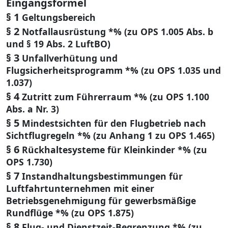
Eingangsformel
§ 1
Geltungsbereich
§ 2
Notfallausrüstung *% (zu OPS 1.005 Abs. b
und § 19 Abs. 2 LuftBO)
§ 3
Unfallverhütung und
Flugsicherheitsprogramm *% (zu OPS 1.035 und
1.037)
§ 4
Zutritt zum Führerraum *% (zu OPS 1.100
Abs. a Nr. 3)
§ 5
Mindestsichten für den Flugbetrieb nach
Sichtflugregeln *% (zu Anhang 1 zu OPS 1.465)
§ 6
Rückhaltesysteme für Kleinkinder *% (zu
OPS 1.730)
§ 7
Instandhaltungsbestimmungen für
Luftfahrtunternehmen mit einer
Betriebsgenehmigung für gewerbsmäßige
Rundflüge *% (zu OPS 1.875)
§ 8
Flug- und Dienstzeit-Begrenzung *% (zu