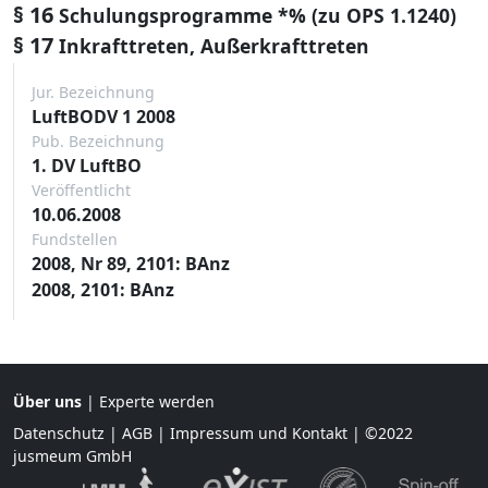
§ 16
Schulungsprogramme *% (zu OPS 1.1240)
§ 17
Inkrafttreten, Außerkrafttreten
Jur. Bezeichnung
LuftBODV 1 2008
Pub. Bezeichnung
1. DV LuftBO
Veröffentlicht
10.06.2008
Fundstellen
2008, Nr 89, 2101: BAnz
2008, 2101: BAnz
Über uns
|
Experte werden
Datenschutz
|
AGB
|
Impressum und Kontakt
| ©2022
jusmeum GmbH