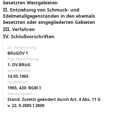
besetzten Westgebieten
II.
Entziehung von Schmuck- und
Edelmetallgegenständen in den ehemals
besetzten oder eingegliederten Gebieten
III.
Verfahren
IV.
Schlußvorschriften
Jur. Bezeichnung
BRüGDV 1
Pub. Bezeichnung
1. DV-BRüG
Veröffentlicht
14.05.1965
Fundstellen
1965, 420: BGBl I
Standangaben
Stand: Zuletzt geändert durch Art. 4 Abs. 11 G
v. 22. 9.2005 I 2809