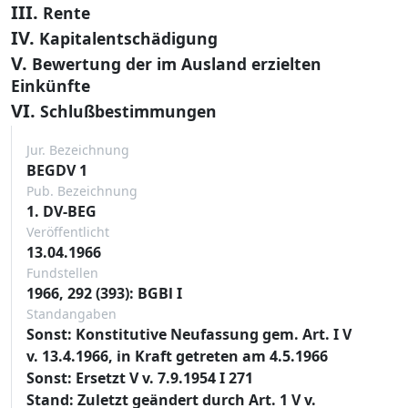
III.
Rente
IV.
Kapitalentschädigung
V.
Bewertung der im Ausland erzielten
Einkünfte
VI.
Schlußbestimmungen
Jur. Bezeichnung
BEGDV 1
Pub. Bezeichnung
1. DV-BEG
Veröffentlicht
13.04.1966
Fundstellen
1966, 292 (393): BGBl I
Standangaben
Sonst: Konstitutive Neufassung gem. Art. I V
v. 13.4.1966, in Kraft getreten am 4.5.1966
Sonst: Ersetzt V v. 7.9.1954 I 271
Stand: Zuletzt geändert durch Art. 1 V v.