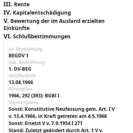
III.
Rente
IV.
Kapitalentschädigung
V.
Bewertung der im Ausland erzielten
Einkünfte
VI.
Schlußbestimmungen
Jur. Bezeichnung
BEGDV 1
Pub. Bezeichnung
1. DV-BEG
Veröffentlicht
13.04.1966
Fundstellen
1966, 292 (393): BGBl I
Standangaben
Sonst: Konstitutive Neufassung gem. Art. I V
v. 13.4.1966, in Kraft getreten am 4.5.1966
Sonst: Ersetzt V v. 7.9.1954 I 271
Stand: Zuletzt geändert durch Art. 1 V v.