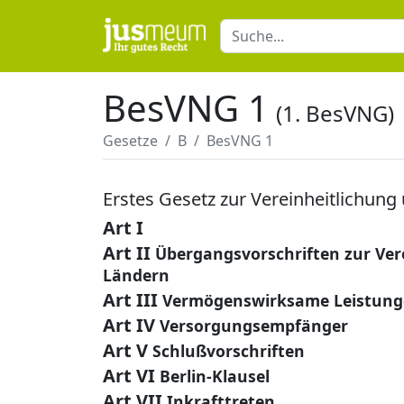
BesVNG 1
(1. BesVNG)
Gesetze
B
BesVNG 1
Erstes Gesetz zur Vereinheitlichun
Art I
Art II
Übergangsvorschriften zur Ver
Ländern
Art III
Vermögenswirksame Leistun
Art IV
Versorgungsempfänger
Art V
Schlußvorschriften
Art VI
Berlin-Klausel
Art VII
Inkrafttreten